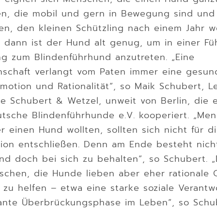
n, die mobil und gern in Bewegung sind und 
en, den kleinen Schützling nach einem Jahr w
n dann ist der Hund alt genug, um in einer Fu
g zum Blindenführhund anzutreten. „Eine
enschaft verlangt vom Paten immer eine gesun
otion und Rationalität“, so Maik Schubert, Le
le Schubert & Wetzel, unweit von Berlin, die 
tsche Blindenführhunde e.V. kooperiert. „Me
 einen Hund wollten, sollten sich nicht für d
tion entschließen. Denn am Ende besteht nich
nd doch bei sich zu behalten“, so Schubert. 
schen, die Hunde lieben aber eher rationale 
 zu helfen – etwa eine starke soziale Verant
ante Überbrückungsphase im Leben“, so Schub