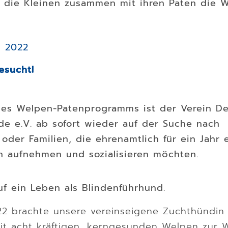
 die Kleinen zusammen mit ihren Paten die W
i 2022
esucht!
es Welpen-Patenprogramms ist der Verein D
de e.V. ab sofort wieder auf der Suche nach
oder Familien, die ehrenamtlich für ein Jahr 
h aufnehmen und sozialisieren möchten.
f ein Leben als Blindenführhund.
22 brachte unsere vereinseigene Zuchthündin 
it acht kräftigen, kerngesunden Welpen zur W