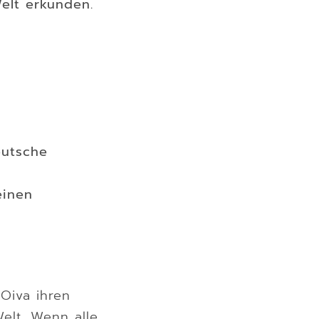
elt erkunden.
eutsche
einen
Oiva ihren
elt. Wenn alle