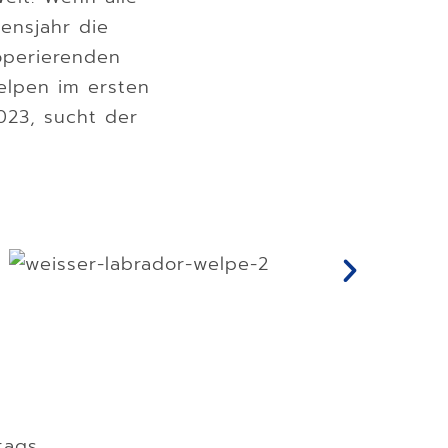
ensjahr die
operierenden
Welpen im ersten
023, sucht der
tags