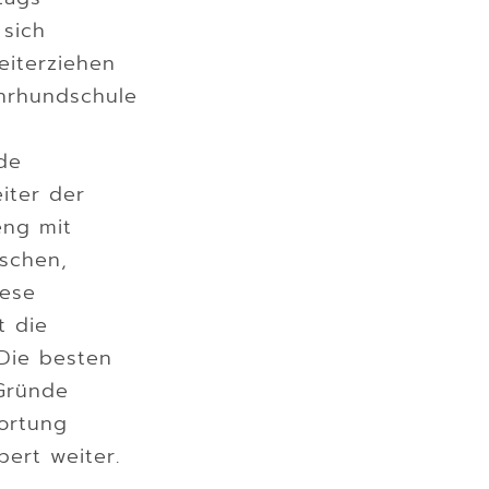
sich
eiterziehen
̈hrhundschule
de
iter der
eng mit
nschen,
iese
t die
„Die besten
Gründe
wortung
ert weiter.